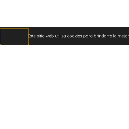
Este sitio web utiliza cookies para brindarte la me
We have really good experiences with
Edoardo and team. They helped us buying
an apartment in Madrid back in 2020 and
also selling one earlier this year. Edoardo is
always...
Leer más »