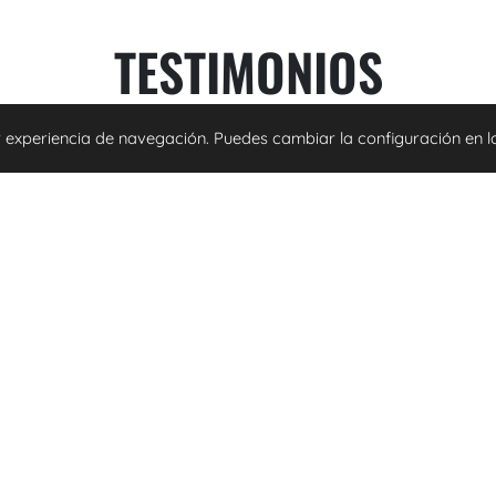
TESTIMONIOS
jor experiencia de navegación. Puedes cambiar la configuración en 
It was a very comfortable, pleasant and
successful experience! A very big genuine
thank you to Anna Martinez for helping me
find and rent a flat remotely, answering all
my...
Leer más »